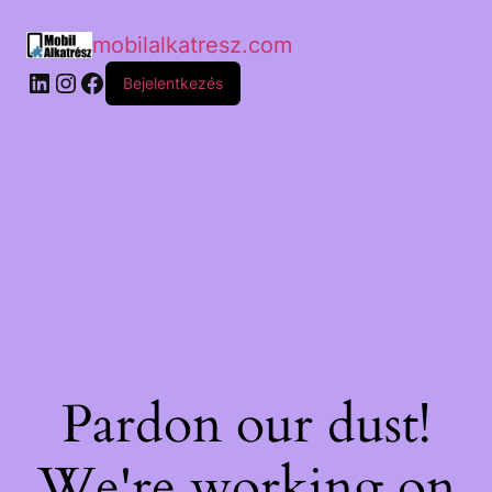
mobilalkatresz.com
Bejelentkezés
Pardon our dust!
We're working on