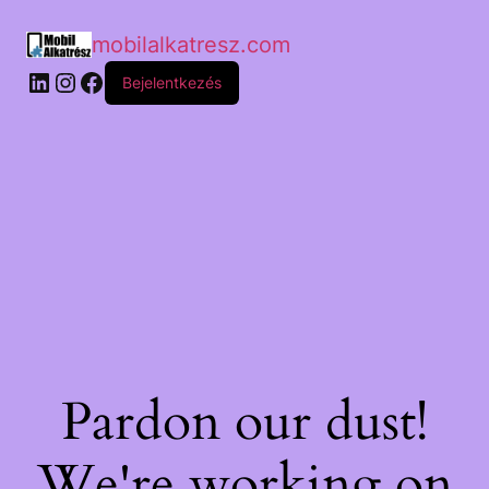
mobilalkatresz.com
Bejelentkezés
Pardon our dust!
We're working on