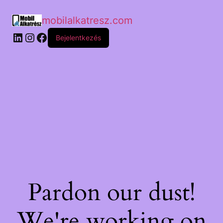
mobilalkatresz.com
Bejelentkezés
Pardon our dust!
We're working on