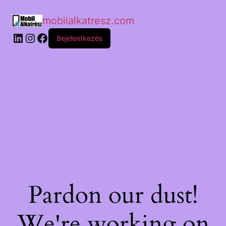
mobilalkatresz.com
Bejelentkezés
Pardon our dust!
We're working on