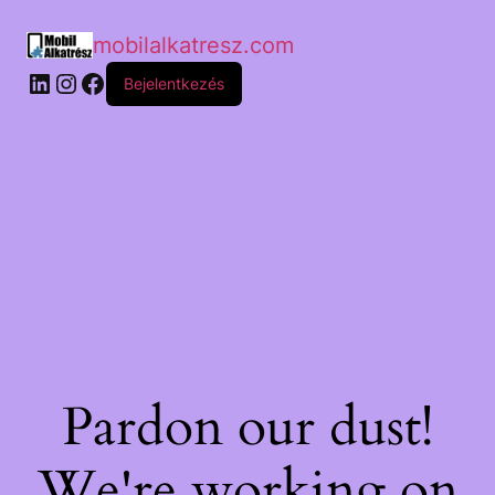
mobilalkatresz.com
Bejelentkezés
Pardon our dust!
We're working on