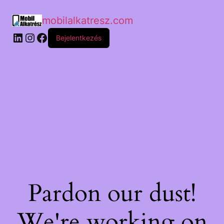
mobilalkatresz.com
Bejelentkezés
Pardon our dust!
We're working on