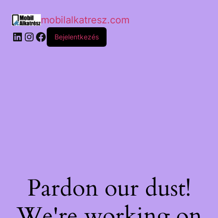
mobilalkatresz.com
Bejelentkezés
Pardon our dust!
We're working on