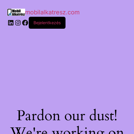
mobilalkatresz.com
Bejelentkezés
Pardon our dust!
We're working on