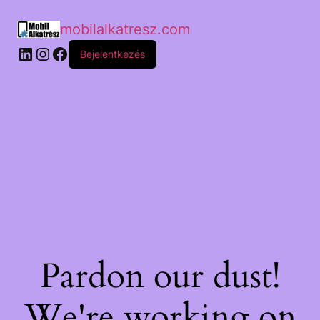
mobilalkatresz.com
Bejelentkezés
Pardon our dust!
We're working on