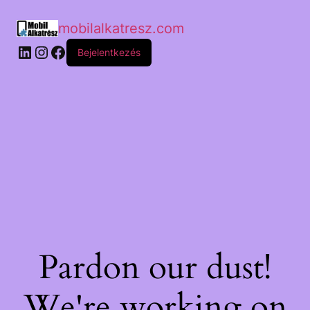
mobilalkatresz.com
Bejelentkezés
Pardon our dust!
We're working on