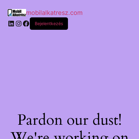
mobilalkatresz.com
Bejelentkezés
Pardon our dust!
We're working on