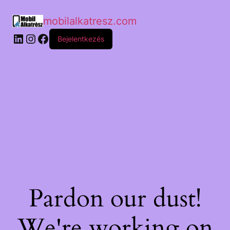
mobilalkatresz.com
Bejelentkezés
Pardon our dust!
We're working on