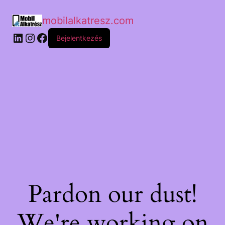
mobilalkatresz.com
Bejelentkezés
Pardon our dust!
We're working on