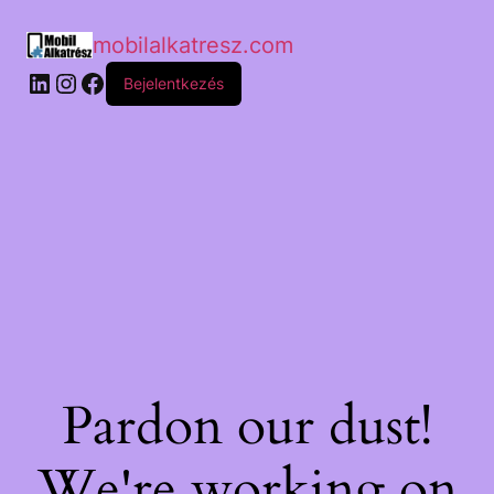
mobilalkatresz.com
Bejelentkezés
Pardon our dust!
We're working on