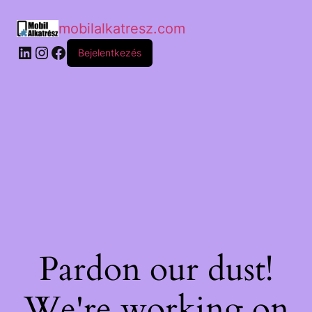
mobilalkatresz.com
Bejelentkezés
Pardon our dust!
We're working on