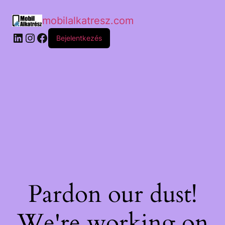
mobilalkatresz.com
Bejelentkezés
Pardon our dust!
We're working on