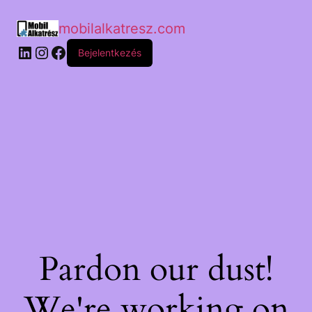
mobilalkatresz.com
Bejelentkezés
Pardon our dust!
We're working on