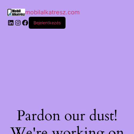
mobilalkatresz.com
Bejelentkezés
Pardon our dust!
We're working on