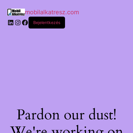
mobilalkatresz.com
Bejelentkezés
Pardon our dust!
We're working on