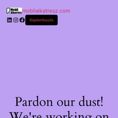
mobilalkatresz.com
Bejelentkezés
Pardon our dust!
We're working on