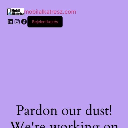
mobilalkatresz.com
Bejelentkezés
Pardon our dust!
We're working on