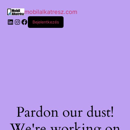
mobilalkatresz.com
Bejelentkezés
Pardon our dust!
We're working on