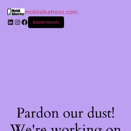
mobilalkatresz.com
Bejelentkezés
Pardon our dust!
We're working on