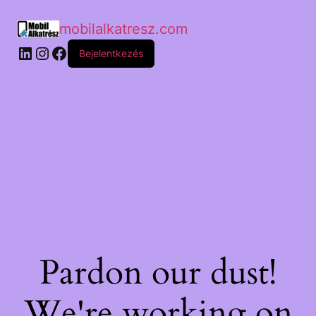
mobilalkatresz.com
Bejelentkezés
Pardon our dust!
We're working on