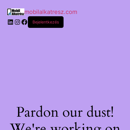
mobilalkatresz.com
Bejelentkezés
Pardon our dust!
We're working on