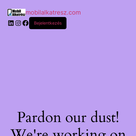
mobilalkatresz.com
Bejelentkezés
Pardon our dust!
We're working on