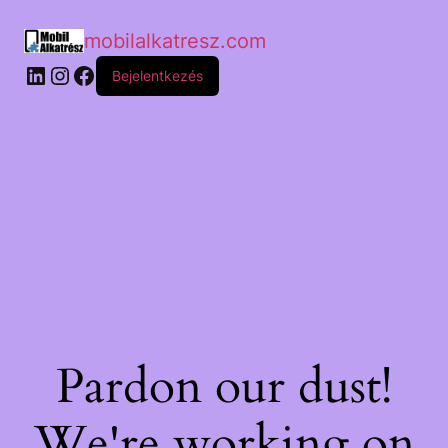
mobilalkatresz.com
Bejelentkezés
Pardon our dust!
We're working on