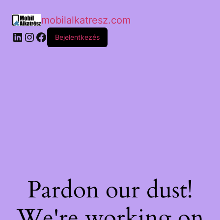
mobilalkatresz.com
Bejelentkezés
Pardon our dust!
We're working on