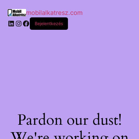
mobilalkatresz.com
Bejelentkezés
Pardon our dust!
We're working on