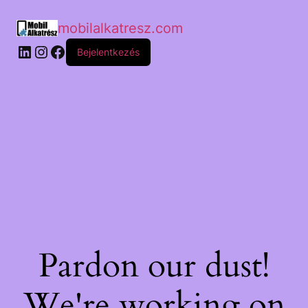
mobilalkatresz.com
Bejelentkezés
Pardon our dust!
We're working on