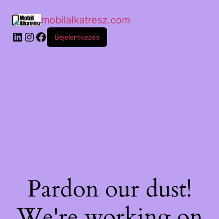
mobilalkatresz.com
Bejelentkezés
Pardon our dust!
We're working on