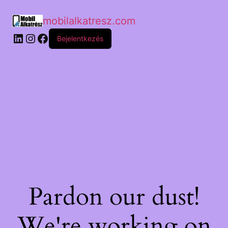
mobilalkatresz.com
Bejelentkezés
Pardon our dust!
We're working on