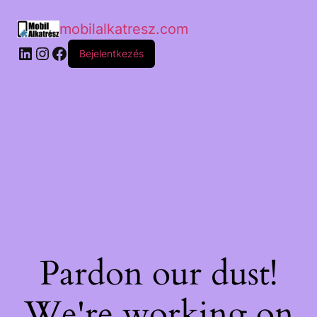
mobilalkatresz.com
Bejelentkezés
Pardon our dust!
We're working on