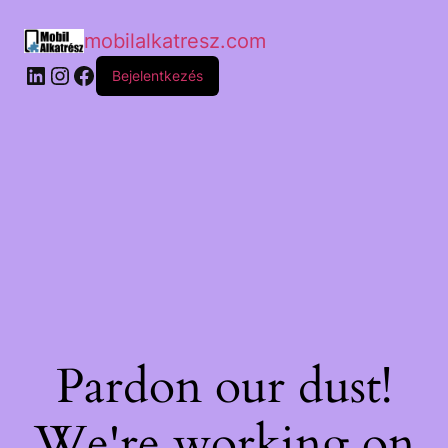
mobilalkatresz.com
Bejelentkezés
Pardon our dust!
We're working on