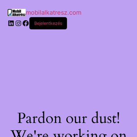
mobilalkatresz.com
Bejelentkezés
Pardon our dust!
We're working on