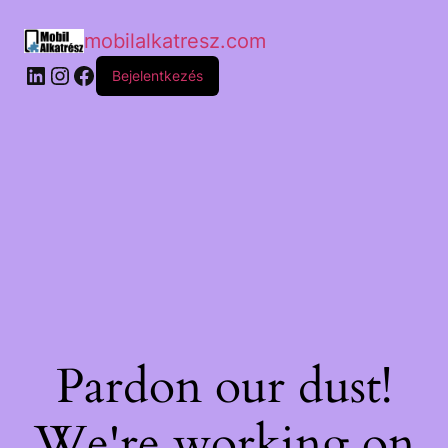
mobilalkatresz.com
Bejelentkezés
Pardon our dust!
We're working on