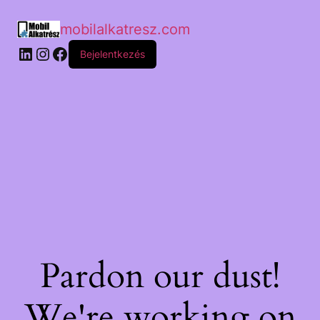
mobilalkatresz.com
Bejelentkezés
Pardon our dust!
We're working on