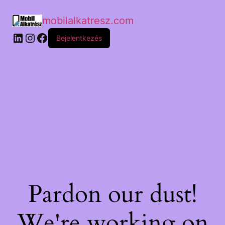
mobilalkatresz.com
Bejelentkezés
Pardon our dust!
We're working on