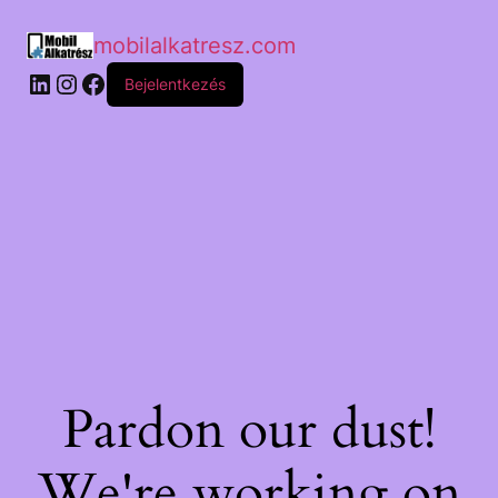
mobilalkatresz.com
Bejelentkezés
Pardon our dust!
We're working on