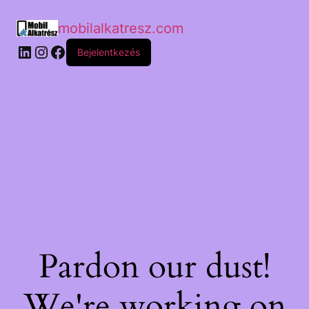
mobilalkatresz.com
Bejelentkezés
Pardon our dust!
We're working on