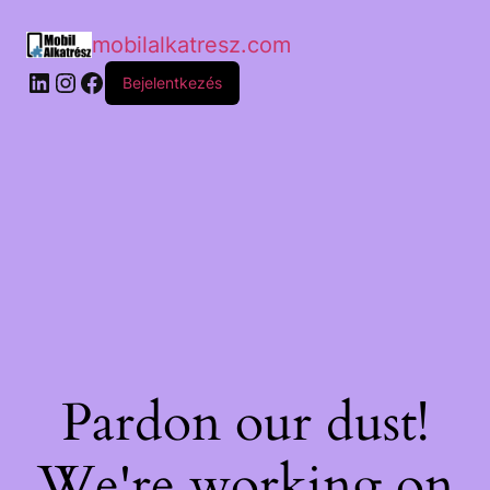
mobilalkatresz.com
Bejelentkezés
Pardon our dust!
We're working on