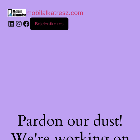
mobilalkatresz.com
Bejelentkezés
Pardon our dust!
We're working on