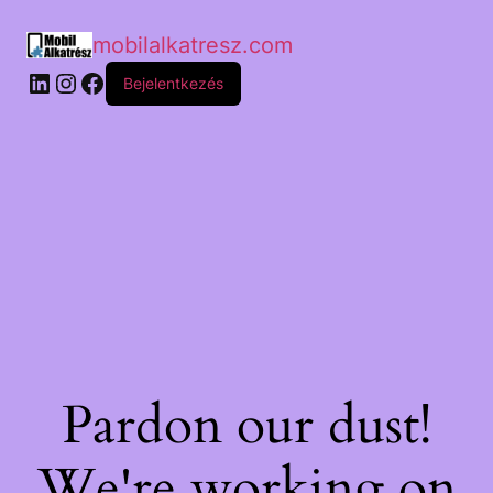
mobilalkatresz.com
Bejelentkezés
Pardon our dust!
We're working on