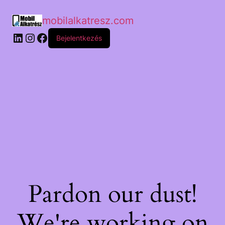
mobilalkatresz.com
Bejelentkezés
Pardon our dust!
We're working on