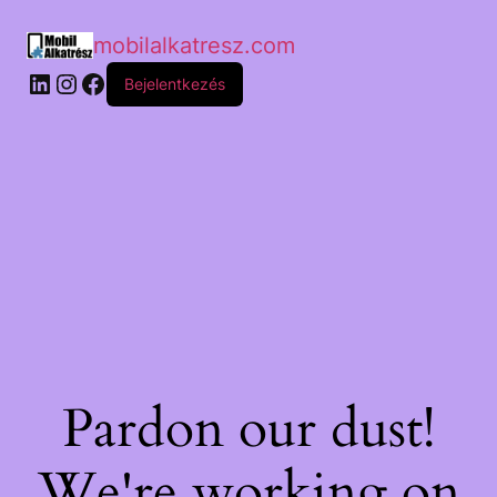
mobilalkatresz.com
Bejelentkezés
Pardon our dust!
We're working on