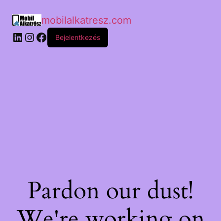
mobilalkatresz.com
Bejelentkezés
Pardon our dust!
We're working on