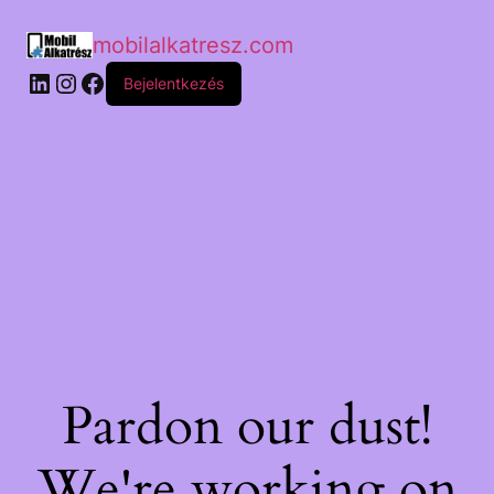
mobilalkatresz.com
Bejelentkezés
Pardon our dust!
We're working on