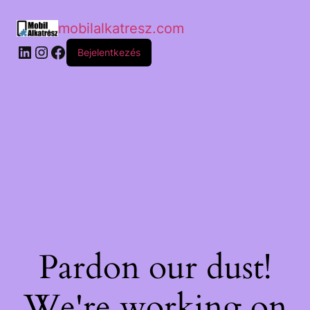
mobilalkatresz.com
Bejelentkezés
Pardon our dust!
We're working on