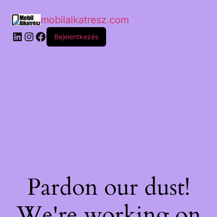
mobilalkatresz.com
Bejelentkezés
Pardon our dust!
We're working on