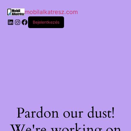
mobilalkatresz.com
Bejelentkezés
Pardon our dust!
We're working on